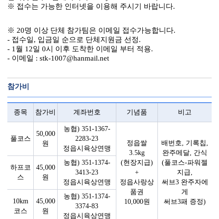
※ 접수는 가능한 인터넷을 이용해 주시기 바랍니다.
※ 20명 이상 단체 참가팀은 이메일 접수가능합니다.
- 접수일, 입금일 순으로 단체지원금 선정.
- 1월 12일 0시 이후 도착한 이메일 부터 적용.
- 이메일 : stk-1007@hanmail.net
참가비
종목
참가비
계좌번호
기념품
비고
농협) 351-1367-
50,000
풀코스
2283-23
정읍쌀
배번호, 기록칩,
원
정읍시육상연맹
3.5kg
완주메달, 간식
농협) 351-1374-
(현장지급)
(풀코스-파워젤
하프코
45,000
3413-23
+
지급,
스
원
정읍시육상연맹
정읍사랑상
써브3 완주자에
품권
게
농협) 351-1374-
10km
45,000
10,000원
써브3패 증정)
3374-83
코스
원
정읍시육상연맹