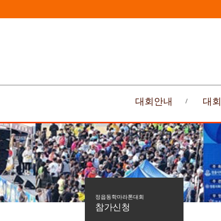
대회안내
대
정읍동학마라톤대회
참가신청