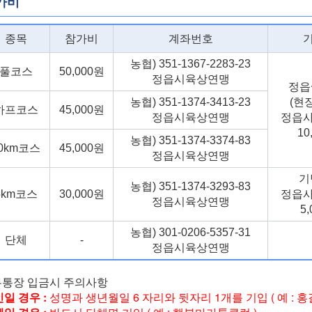
가비
종목
참가비
계좌번호
농협) 351-1367-2283-23
풀코스
50,000원
정읍시육상연맹
정읍쌀
농협) 351-1374-3413-23
(현
하프코스
45,000원
정읍시육상연맹
정읍
10
농협) 351-1374-3374-83
0km코스
45,000원
정읍시육상연맹
기
농협) 351-1374-3293-83
5km코스
30,000원
정읍
정읍시육상연맹
5
농협) 301-0206-5357-31
단체
-
정읍시육상연맹
무통장 입금시 주의사항
일 경우 :
성명과 생년월일 6 자리와 뒷자리 1개를 기입 ( 예 : 홍길동