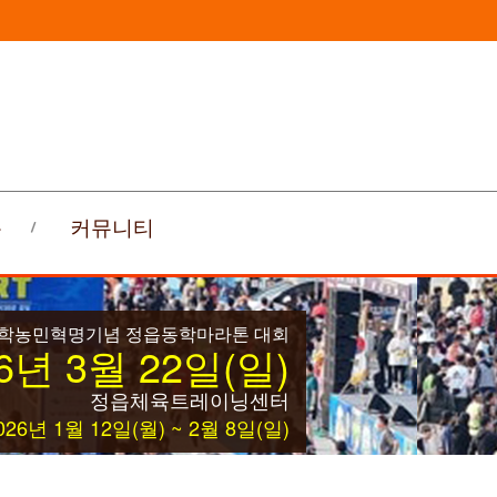
록
커뮤니티
동학농민혁명기념 정읍동학마라톤 대회
6년 3월 22일(일)
정읍체육트레이닝센터
26년 1월 12일(월) ~ 2월 8일(일)