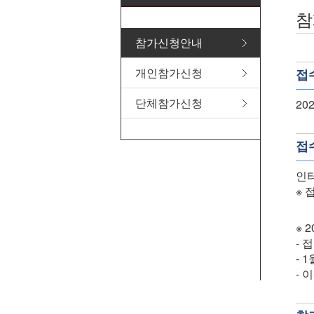
참
참가신청안내
개인참가신청
접
단체참가신청
20
접
인터
※ 
※ 
- 
- 
- 이