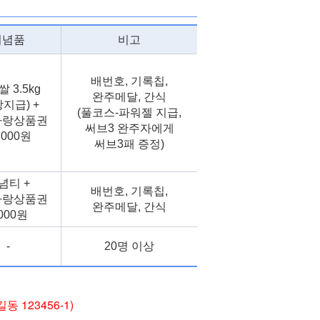
기념품
비고
배번호, 기록칩,
 3.5kg
완주메달, 간식
장지급) +
(풀코스-파워젤 지급,
사랑상품권
써브3 완주자에게
,000원
써브3패 증정)
념티 +
배번호, 기록칩,
사랑상품권
완주메달, 간식
,000원
-
20명 이상
 123456-1)