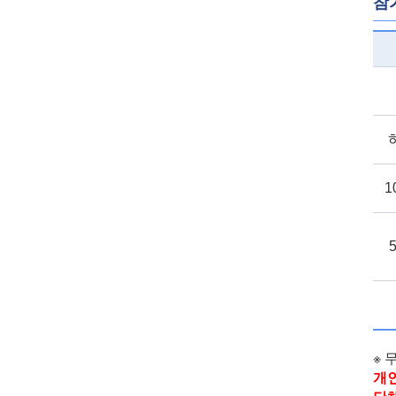
참
1
※ 
개인