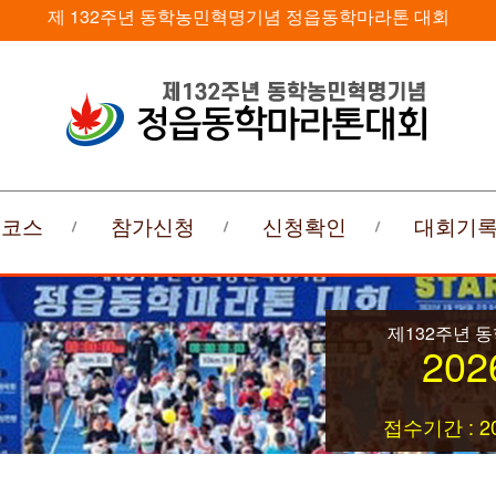
제 132주년 동학농민혁명기념 정읍동학마라톤 대회
회코스
참가신청
신청확인
대회기
제132주년 
202
접수기간 : 20