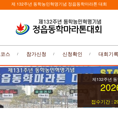
제 132주년 동학농민혁명기념 정읍동학마라톤 대회
회코스
참가신청
신청확인
대회기
제132주년 
202
접수기간 : 20