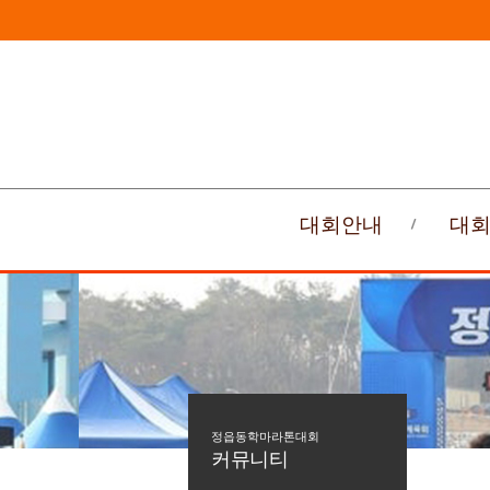
대회안내
대
정읍동학마라톤대회
커뮤니티