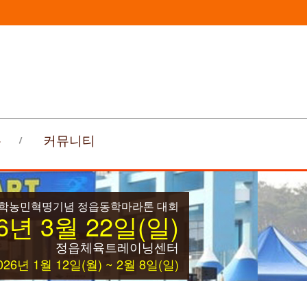
록
커뮤니티
동학농민혁명기념 정읍동학마라톤 대회
6년 3월 22일(일)
정읍체육트레이닝센터
26년 1월 12일(월) ~ 2월 8일(일)