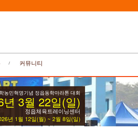
록
커뮤니티
동학농민혁명기념 정읍동학마라톤 대회
6년 3월 22일(일)
정읍체육트레이닝센터
26년 1월 12일(월) ~ 2월 8일(일)