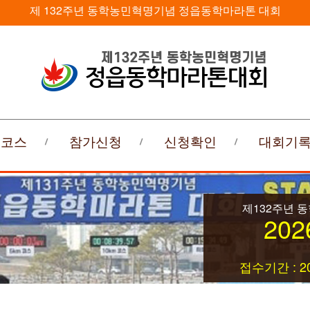
제 132주년 동학농민혁명기념 정읍동학마라톤 대회
회코스
참가신청
신청확인
대회기
제132주년 
202
접수기간 : 20