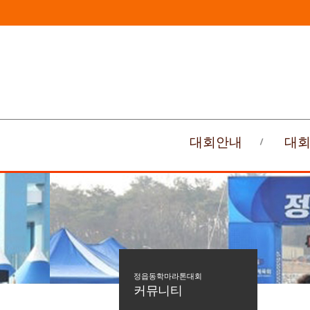
대회안내
대
정읍동학마라톤대회
커뮤니티