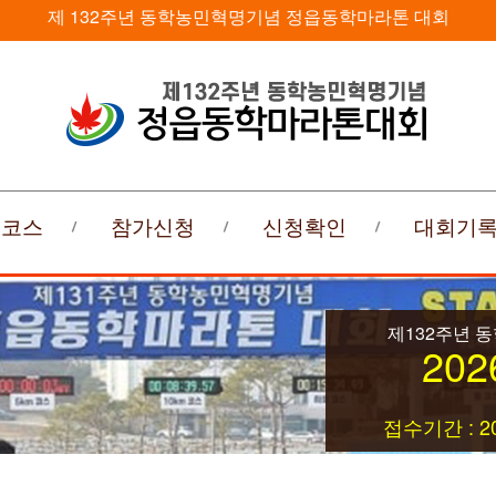
제 132주년 동학농민혁명기념 정읍동학마라톤 대회
회코스
참가신청
신청확인
대회기
제132주년 
202
접수기간 : 20