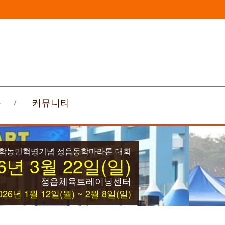
록
커뮤니티
동학농민혁명기념 정읍동학마라톤 대회
6년 3월 22일(일)
정읍체육트레이닝센터
26년 1월 12일(월) ~ 2월 8일(일)