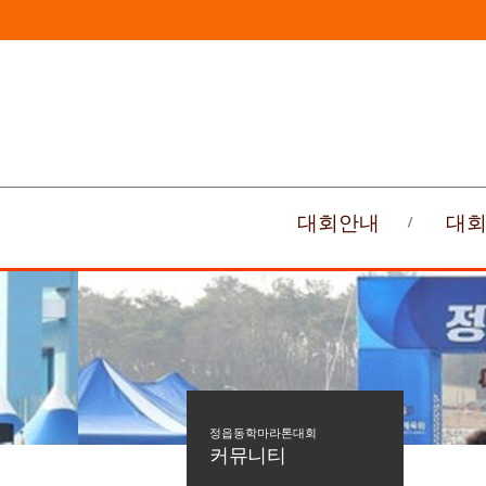
대회안내
대
정읍동학마라톤대회
커뮤니티