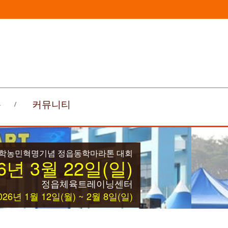
록
커뮤니티
동학농민혁명기념 정읍동학마라톤 대회
6년 3월 22일(일)
정읍체육트레이닝센터
26년 1월 12일(월) ~ 2월 8일(일)