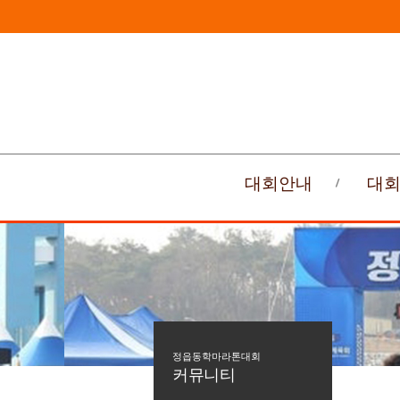
대회안내
대
정읍동학마라톤대회
커뮤니티