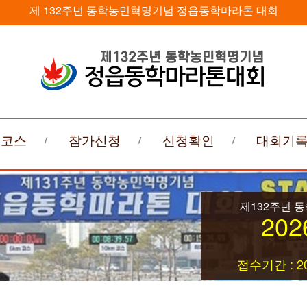
제 132주년 동학농민혁명기념 정읍동학마라톤 대회
회코스
참가신청
신청확인
대회기
제132주년 
202
접수기간 : 20