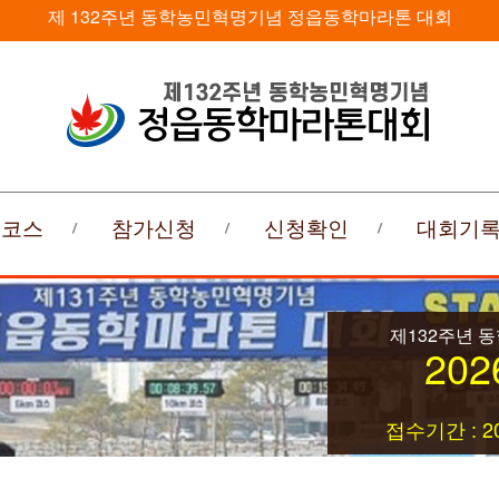
제 132주년 동학농민혁명기념 정읍동학마라톤 대회
회코스
참가신청
신청확인
대회기
제132주년 
202
접수기간 : 20