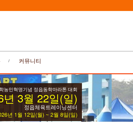
록
커뮤니티
동학농민혁명기념 정읍동학마라톤 대회
6년 3월 22일(일)
정읍체육트레이닝센터
26년 1월 12일(월) ~ 2월 8일(일)