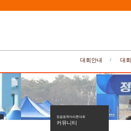
대회안내
대
정읍동학마라톤대회
커뮤니티